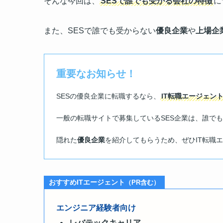
そんな今回は、
SESで誰でも受かる会社の特徴
に
また、SESで誰でも受からない
優良企業
や
上場企
重要なお知らせ！
SESの優良企業に転職するなら、
IT転職エージェン
一般の転職サイトで募集しているSES企業は、誰で
隠れた
優良企業
を紹介してもらうため、ぜひIT転職
おすすめITエージェント
（PR含む）
エンジニア経験者向け
レバテックキャリア