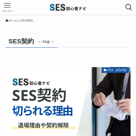
メニュー
ホーム
SES契約
SES契約
– tag –
SES・客先常駐